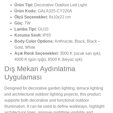
Ürün Tipi:
Decorative Outdoor Led Light
Ürün Kodu:
GALA325-CY220A
Ölçü Seçenekleri:
8x10x22 cm
Güç:
7W
Lamba Tipi:
GU10
Koruma Sınıfı:
IP65
Body Color Options:
Anthracite, Black, Black –
Gold, White
Açık Renk Seçenekleri:
3000 K (sıcak sarı ışık),
4000 K (gün ışığı), 6500 K (beyaz ışık)
Dış Mekan Aydınlatma
Uygulaması
Designed for decorative garden lighting, terrace lighting
and architectural outdoor lighting projects, this product
supports both decorative and functional outdoor
illumination. It can be used to define walkways, highlight
architectural lines, improve nighttime visibility and