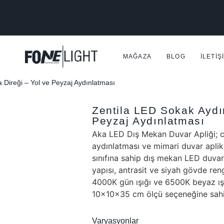
MAĞAZA
BLOG
İLETIŞ
 Direği – Yol ve Peyzaj Aydınlatması
Zentila LED Sokak Aydı
Peyzaj Aydınlatması
Aka LED Dış Mekan Duvar Apliği; c
aydınlatması ve mimari duvar aplik
sınıfına sahip dış mekan LED duv
yapısı, antrasit ve siyah gövde reng
4000K gün ışığı ve 6500K beyaz ışık
10x10x35 cm ölçü seçeneğine sahip
Varyasyonlar