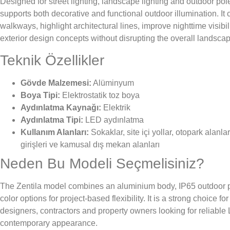
Designed for street lighting, landscape lighting and outdoor pole 
supports both decorative and functional outdoor illumination. It
walkways, highlight architectural lines, improve nighttime visib
exterior design concepts without disrupting the overall landscap
Teknik Özellikler
Gövde Malzemesi:
Alüminyum
Boya Tipi:
Elektrostatik toz boya
Aydınlatma Kaynağı:
Elektrik
Aydınlatma Tipi:
LED aydınlatma
Kullanım Alanları:
Sokaklar, site içi yollar, otopark alanları
girişleri ve kamusal dış mekan alanları
Neden Bu Modeli Seçmelisiniz?
The Zentila model combines an aluminium body, IP65 outdoor pr
color options for project-based flexibility. It is a strong choice f
designers, contractors and property owners looking for reliable 
contemporary appearance.