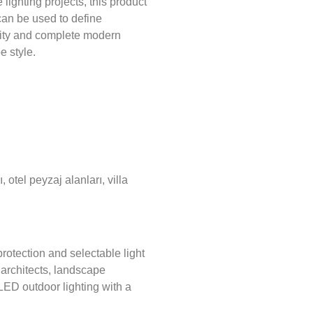
lighting projects, this product
 can be used to define
ility and complete modern
e style.
, otel peyzaj alanları, villa
otection and selectable light
or architects, landscape
LED outdoor lighting with a