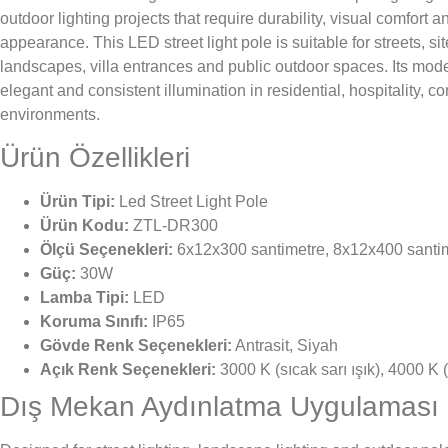
outdoor lighting projects that require durability, visual comfort a
appearance. This LED street light pole is suitable for streets, si
landscapes, villa entrances and public outdoor spaces. Its mode
elegant and consistent illumination in residential, hospitality,
environments.
Ürün Özellikleri
Ürün Tipi:
Led Street Light Pole
Ürün Kodu:
ZTL-DR300
Ölçü Seçenekleri:
6x12x300 santimetre, 8x12x400 santim
Güç:
30W
Lamba Tipi:
LED
Koruma Sınıfı:
IP65
Gövde Renk Seçenekleri:
Antrasit, Siyah
Açık Renk Seçenekleri:
3000 K (sıcak sarı ışık), 4000 K (
Dış Mekan Aydınlatma Uygulaması