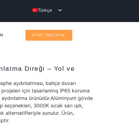
Türkçe
English
IM
FİYAT TEKLİFİ AL
nlatma Direği – Yol ve
ephe aydınlatması, bahçe duvarı
 projeleri için tasarlanmış IP65 koruma
ar aydınlatma ürünüdür.Alüminyum gövde
i seçenekleri, 3000K sıcak sarı ışık,
 alternatifleriyle sunulur. Ürün,
tir.