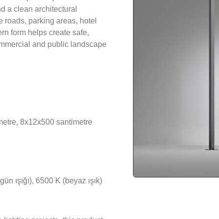
nd a clean architectural
te roads, parking areas, hotel
rn form helps create safe,
 commercial and public landscape
etre, 8x12x500 santimetre
gün ışığı), 6500 K (beyaz ışık)