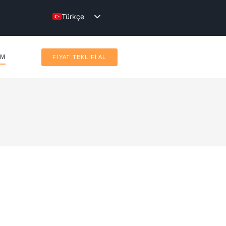
Türkçe
English
IM
FİYAT TEKLİFİ AL