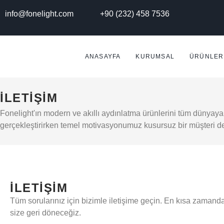
info@fonelight.com
+90 (232) 458 7536
ANASAYFA
KURUMSAL
ÜRÜNLER
İLETIŞIM
Fonelight'ın modern ve akıllı aydınlatma ürünlerini tüm dünyay
gerçekleştirirken temel motivasyonumuz kusursuz bir müşteri d
İLETIŞIM
Tüm sorularınız için bizimle iletişime geçin. En kısa zamand
size geri döneceğiz.