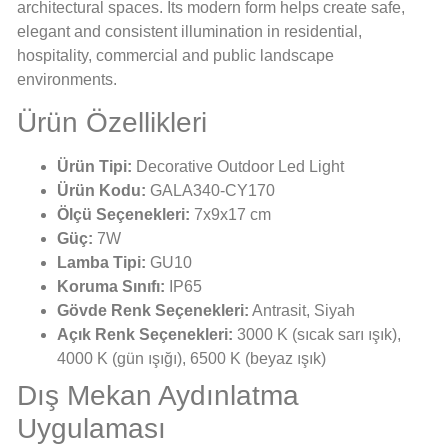
architectural spaces. Its modern form helps create safe,
elegant and consistent illumination in residential,
hospitality, commercial and public landscape
environments.
Ürün Özellikleri
Ürün Tipi:
Decorative Outdoor Led Light
Ürün Kodu:
GALA340-CY170
Ölçü Seçenekleri:
7x9x17 cm
Güç:
7W
Lamba Tipi:
GU10
Koruma Sınıfı:
IP65
Gövde Renk Seçenekleri:
Antrasit, Siyah
Açık Renk Seçenekleri:
3000 K (sıcak sarı ışık),
4000 K (gün ışığı), 6500 K (beyaz ışık)
Dış Mekan Aydınlatma
Uygulaması