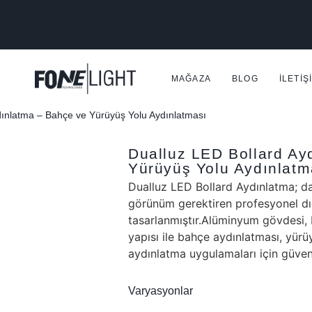
MAĞAZA
BLOG
İLETIŞ
dınlatma – Bahçe ve Yürüyüş Yolu Aydınlatması
Dualluz LED Bollard Ay
Yürüyüş Yolu Aydınlatm
Dualluz LED Bollard Aydınlatma; da
görünüm gerektiren profesyonel dış
tasarlanmıştır.Alüminyum gövdesi, I
yapısı ile bahçe aydınlatması, yürü
aydınlatma uygulamaları için güveni
Varyasyonlar