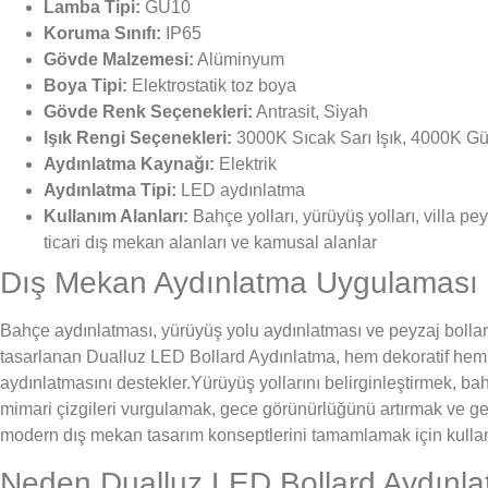
Lamba Tipi:
GU10
Koruma Sınıfı:
IP65
Gövde Malzemesi:
Alüminyum
Boya Tipi:
Elektrostatik toz boya
Gövde Renk Seçenekleri:
Antrasit, Siyah
Işık Rengi Seçenekleri:
3000K Sıcak Sarı Işık, 4000K Gün
Aydınlatma Kaynağı:
Elektrik
Aydınlatma Tipi:
LED aydınlatma
Kullanım Alanları:
Bahçe yolları, yürüyüş yolları, villa pey
ticari dış mekan alanları ve kamusal alanlar
Dış Mekan Aydınlatma Uygulaması
Bahçe aydınlatması, yürüyüş yolu aydınlatması ve peyzaj bollard
tasarlanan Dualluz LED Bollard Aydınlatma, hem dekoratif hem
aydınlatmasını destekler.Yürüyüş yollarını belirginleştirmek, b
mimari çizgileri vurgulamak, gece görünürlüğünü artırmak ve g
modern dış mekan tasarım konseptlerini tamamlamak için kullanı
Neden Dualluz LED Bollard Aydınla