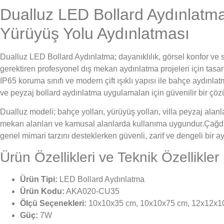
Dualluz LED Bollard Aydınlatm
Yürüyüş Yolu Aydınlatması
Dualluz LED Bollard Aydınlatma; dayanıklılık, görsel konfor v
gerektiren profesyonel dış mekan aydınlatma projeleri için tasa
IP65 koruma sınıfı ve modern çift ışıklı yapısı ile bahçe aydınla
ve peyzaj bollard aydınlatma uygulamaları için güvenilir bir çö
Dualluz modeli; bahçe yolları, yürüyüş yolları, villa peyzaj alanlar
mekan alanları ve kamusal alanlarda kullanıma uygundur.Çağda
genel mimari tarzını desteklerken güvenli, zarif ve dengeli bir ay
Ürün Özellikleri ve Teknik Özellikler
Ürün Tipi:
LED Bollard Aydınlatma
Ürün Kodu:
AKA020-CU35
Ölçü Seçenekleri:
10x10x35 cm, 10x10x75 cm, 12x12x1
Güç:
7W