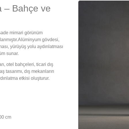
a – Bahçe ve
e sade mimari görünüm
rlanmıştır.Alüminyum gövdesi,
tması, yürüyüş yolu aydınlatması
züm sunar.
ı, otel bahçeleri, ticari dış
ş tasarımı, dış mekanların
dınlatma etkisi oluşturur.
00 cm