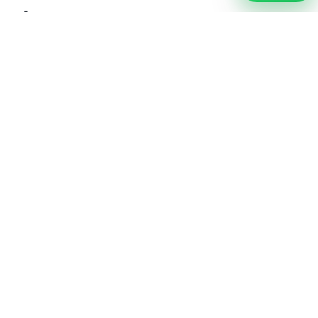
İlgili ürünler
Gala Duo Dekoratif LED
Lunara Glass Dekoratif
Dış Mekan Aydınlatma –
LED Dış Mekan
Bahçe ve Teras
Aydınlatma – Bahçe ve
Aydınlatması
Teras Aydınlatması