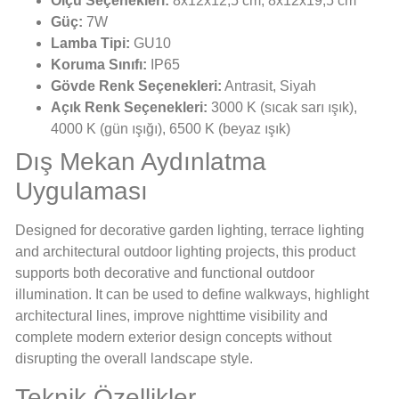
Ölçü Seçenekleri:
8x12x12,5 cm, 8x12x19,5 cm
Güç:
7W
Lamba Tipi:
GU10
Koruma Sınıfı:
IP65
Gövde Renk Seçenekleri:
Antrasit, Siyah
Açık Renk Seçenekleri:
3000 K (sıcak sarı ışık),
4000 K (gün ışığı), 6500 K (beyaz ışık)
Dış Mekan Aydınlatma
Uygulaması
Designed for decorative garden lighting, terrace lighting
and architectural outdoor lighting projects, this product
supports both decorative and functional outdoor
illumination. It can be used to define walkways, highlight
architectural lines, improve nighttime visibility and
complete modern exterior design concepts without
disrupting the overall landscape style.
Teknik Özellikler