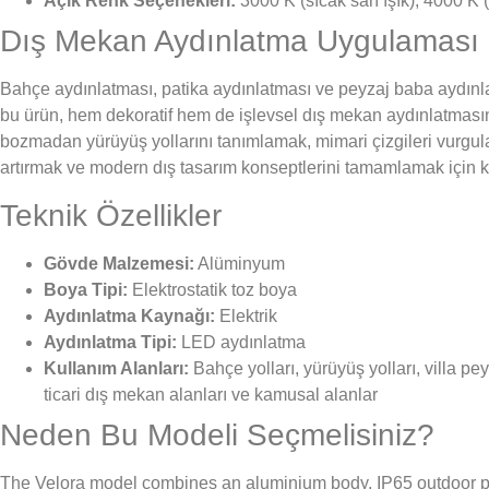
Açık Renk Seçenekleri:
3000 K (sıcak sarı ışık), 4000 K (
Dış Mekan Aydınlatma Uygulaması
Bahçe aydınlatması, patika aydınlatması ve peyzaj baba aydınla
bu ürün, hem dekoratif hem de işlevsel dış mekan aydınlatmasını
bozmadan yürüyüş yollarını tanımlamak, mimari çizgileri vurg
artırmak ve modern dış tasarım konseptlerini tamamlamak için kul
Teknik Özellikler
Gövde Malzemesi:
Alüminyum
Boya Tipi:
Elektrostatik toz boya
Aydınlatma Kaynağı:
Elektrik
Aydınlatma Tipi:
LED aydınlatma
Kullanım Alanları:
Bahçe yolları, yürüyüş yolları, villa pey
ticari dış mekan alanları ve kamusal alanlar
Neden Bu Modeli Seçmelisiniz?
The Velora model combines an aluminium body, IP65 outdoor pro