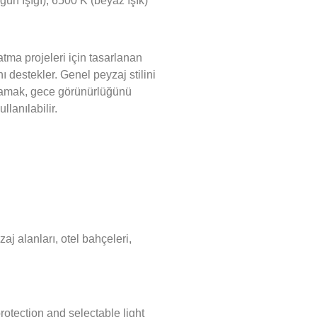
gün ışığı), 6500 K (beyaz ışık)
tma projeleri için tasarlanan
 destekler. Genel peyzaj stilini
ulamak, gece görünürlüğünü
lanılabilir.
zaj alanları, otel bahçeleri,
tection and selectable light