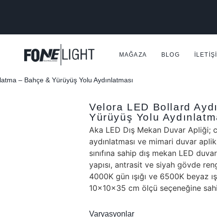
MAĞAZA
BLOG
İLETIŞ
latma – Bahçe & Yürüyüş Yolu Aydınlatması
Velora LED Bollard Ayd
Yürüyüş Yolu Aydınlatm
Aka LED Dış Mekan Duvar Apliği; c
aydınlatması ve mimari duvar aplik
sınıfına sahip dış mekan LED duv
yapısı, antrasit ve siyah gövde reng
4000K gün ışığı ve 6500K beyaz ışık
10x10x35 cm ölçü seçeneğine sahip
Varyasyonlar