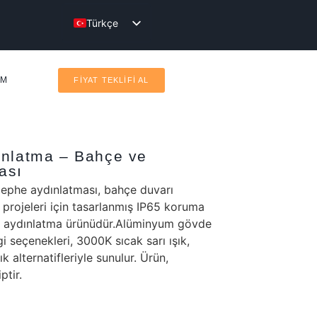
Türkçe
English
IM
FİYAT TEKLİFİ AL
ınlatma – Bahçe ve
ası
ephe aydınlatması, bahçe duvarı
 projeleri için tasarlanmış IP65 koruma
ar aydınlatma ürünüdür.Alüminyum gövde
i seçenekleri, 3000K sıcak sarı ışık,
 alternatifleriyle sunulur. Ürün,
tir.