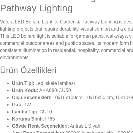
Pathway Lighting
Velora LED Bollard Light for Garden & Pathway Lighting is deve
lighting projects that require durability, visual comfort and a cl
This LED bollard light is suitable for garden paths, walkways, v
commercial outdoor areas and public spaces. Its modern form h
consistent illumination in residential, hospitality, commercial a
environments.
Ürün Özellikleri
Ürün Tipi:
Led iskele lambası
Ürün Kodu:
AKA080-CU50
Ölçü Seçenekleri:
10x10x100cm, 10x10x50 cm, 10x10x
Güç:
7W
Lamba Tipi:
GU10
Koruma Sınıfı:
IP65
Gövde Renk Seçenekleri:
Antrasit, Siyah