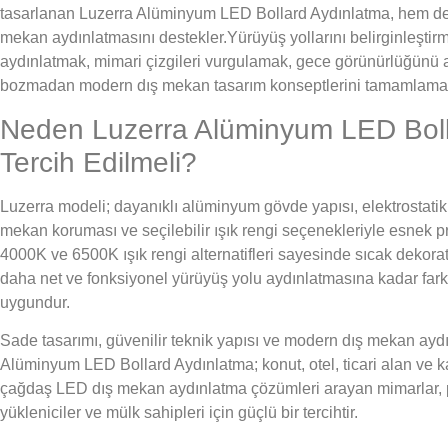
tasarlanan Luzerra Alüminyum LED Bollard Aydınlatma, hem dek
mekan aydınlatmasını destekler.Yürüyüş yollarını belirginleştir
aydınlatmak, mimari çizgileri vurgulamak, gece görünürlüğünü a
bozmadan modern dış mekan tasarım konseptlerini tamamlamak iç
Neden Luzerra Alüminyum LED Boll
Tercih Edilmeli?
Luzerra modeli; dayanıklı alüminyum gövde yapısı, elektrostatik
mekan koruması ve seçilebilir ışık rengi seçenekleriyle esnek p
4000K ve 6500K ışık rengi alternatifleri sayesinde sıcak dekor
daha net ve fonksiyonel yürüyüş yolu aydınlatmasına kadar farkl
uygundur.
Sade tasarımı, güvenilir teknik yapısı ve modern dış mekan ayd
Alüminyum LED Bollard Aydınlatma; konut, otel, ticari alan ve k
çağdaş LED dış mekan aydınlatma çözümleri arayan mimarlar, pe
yükleniciler ve mülk sahipleri için güçlü bir tercihtir.