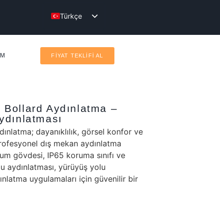
Türkçe
English
IM
FİYAT TEKLİFİ AL
Bollard Aydınlatma –
ydınlatması
nlatma; dayanıklılık, görsel konfor ve
rofesyonel dış mekan aydınlatma
nyum gövdesi, IP65 koruma sınıfı ve
u aydınlatması, yürüyüş yolu
nlatma uygulamaları için güvenilir bir