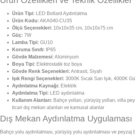
Ürün Özellikleri ve Teknik Özellikler
Ürün Tipi:
LED Bollard Aydınlatma
Ürün Kodu:
AKA040-CU35
Ölçü Seçenekleri:
10x10x35 cm, 10x10x75 cm
Güç:
7W
Lamba Tipi:
GU10
Koruma Sınıfı:
IP65
Gövde Malzemesi:
Alüminyum
Boya Tipi:
Elektrostatik toz boya
Gövde Renk Seçenekleri:
Antrasit, Siyah
Işık Rengi Seçenekleri:
3000K Sıcak Sarı Işık, 4000K Gün
Aydınlatma Kaynağı:
Elektrik
Aydınlatma Tipi:
LED aydınlatma
Kullanım Alanları:
Bahçe yolları, yürüyüş yolları, villa pey
ticari dış mekan alanları ve kamusal alanlar
Dış Mekan Aydınlatma Uygulaması
Bahçe yolu aydınlatması, yürüyüş yolu aydınlatması ve peyzaj bo