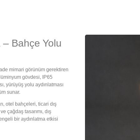
 – Bahçe Yolu
 sade mimari görünüm gerektiren
.Alüminyum gövdesi, IP65
sı, yürüyüş yolu aydınlatması
züm sunar.
, otel bahçeleri, ticari dış
ve çağdaş tasarımı, dış
ngeli bir aydınlatma etkisi