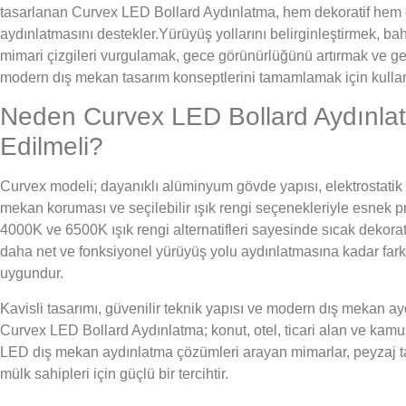
tasarlanan Curvex LED Bollard Aydınlatma, hem dekoratif hem 
aydınlatmasını destekler.Yürüyüş yollarını belirginleştirmek, b
mimari çizgileri vurgulamak, gece görünürlüğünü artırmak ve g
modern dış mekan tasarım konseptlerini tamamlamak için kullanı
Neden Curvex LED Bollard Aydınlat
Edilmeli?
Curvex modeli; dayanıklı alüminyum gövde yapısı, elektrostatik
mekan koruması ve seçilebilir ışık rengi seçenekleriyle esnek p
4000K ve 6500K ışık rengi alternatifleri sayesinde sıcak dekor
daha net ve fonksiyonel yürüyüş yolu aydınlatmasına kadar farkl
uygundur.
Kavisli tasarımı, güvenilir teknik yapısı ve modern dış mekan a
Curvex LED Bollard Aydınlatma; konut, otel, ticari alan ve kamu
LED dış mekan aydınlatma çözümleri arayan mimarlar, peyzaj tas
mülk sahipleri için güçlü bir tercihtir.