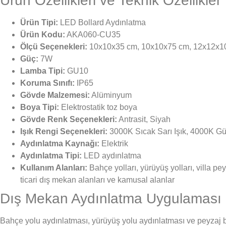
Ürün Özellikleri ve Teknik Özellikler
Ürün Tipi:
LED Bollard Aydınlatma
Ürün Kodu:
AKA060-CU35
Ölçü Seçenekleri:
10x10x35 cm, 10x10x75 cm, 12x12x1
Güç:
7W
Lamba Tipi:
GU10
Koruma Sınıfı:
IP65
Gövde Malzemesi:
Alüminyum
Boya Tipi:
Elektrostatik toz boya
Gövde Renk Seçenekleri:
Antrasit, Siyah
Işık Rengi Seçenekleri:
3000K Sıcak Sarı Işık, 4000K Gün
Aydınlatma Kaynağı:
Elektrik
Aydınlatma Tipi:
LED aydınlatma
Kullanım Alanları:
Bahçe yolları, yürüyüş yolları, villa pey
ticari dış mekan alanları ve kamusal alanlar
Dış Mekan Aydınlatma Uygulaması
Bahçe yolu aydınlatması, yürüyüş yolu aydınlatması ve peyzaj bo