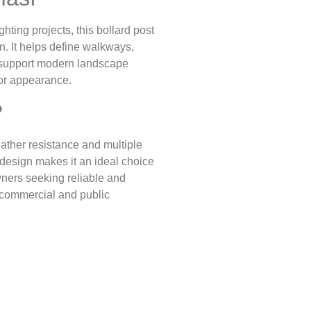
hting projects, this bollard post
on. It helps define walkways,
nd support modern landscape
or appearance.
?
ther resistance and multiple
ry design makes it an ideal choice
wners seeking reliable and
y, commercial and public