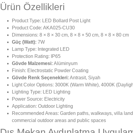
Ürün Özellikleri
Product Type: LED Bollard Post Light
Product Code: AKA025-CU30
Dimensions: 8 × 8 × 30 cm, 8 × 8 × 50 cm, 8 × 8 × 80 cm
Güç (Watt):
7W
Lamp Type: Integrated LED
Protection Rating: IP65
Gövde Malzemesi:
Alüminyum
Finish: Electrostatic Powder Coating
Gövde Renk Seçenekleri:
Antrasit, Siyah
Light Color Options: 3000K (Warm White), 4000K (Dayligh
Lighting Type: LED Lighting
Power Source: Electricity
Application: Outdoor Lighting
Recommended Areas: Garden paths, walkways, villa land
commercial outdoor areas and public spaces
Dış Mekan Aydınlatma Uygula